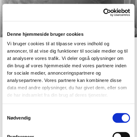
Denne hjemmeside bruger cookies
Vi bruger cookies til at tilpasse vores indhold og
annoncer, til at vise dig funktioner til sociale medier og til
at analysere vores trafik. Vi deler også oplysninger om
Et nyt kuld Troldfugle er
din brug af vores hjemmeside med vores partnere inden
for sociale medier, annonceringspartnere og
på vej
analysepartnere. Vores partnere kan kombinere disse
data med andre oplysninger, du har givet dem, eller som
de har indsamlet fra din brug af deres tjenester.
Hvalpene er født den 7/7 2017. 2 brune hanner, 1
Samtykkevalg
brun tæve og 3 spættede tæver.
Nødvendig
Se billeder af hvalpene under uge-siderne og følg med
på nyhedssiden.
Præferencer