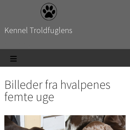
Kennel Troldfuglens
v. Laila Bilberg
Billeder fra hvalpenes
femte uge