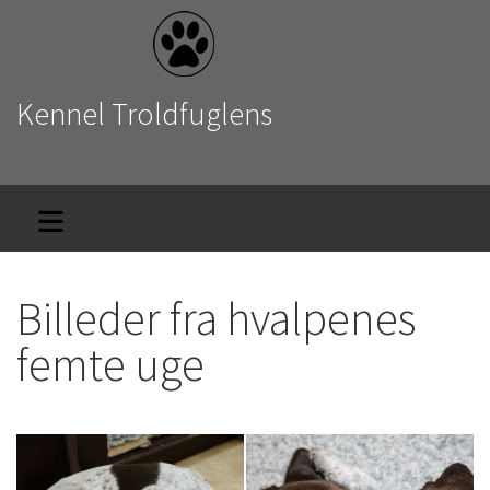
Kennel Troldfuglens
v. Laila Bilberg
Billeder fra hvalpenes
femte uge