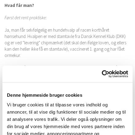
Hvad får man?
Først det rent praktiske:
Ja, man får selvfølgelig en hundehvalp af racen korthåret
hønsehund. Hvalpen er med stamtavle fra Dansk Kennel Klub (DKK)
og er ved "levering" chipmærket (det skal den ifølge loven, og ellers
kan den heller ikke få en stamtavle), vaccineret 1. gang og har fået
ormekur.
Hvalpene får desuden hver en hvalpepakke med. Pakken består bl.a.
af 1 sæk af det hvalpefoder, som de er vant til at få; et lille tæppe, som
har lagt i deres kurv; diverse papirer (stamtavle, hvalpebrev,
førstehjælpsguide), godbidder og hvad jeg ellers finder på.
Denne hjemmeside bruger cookies
Så det lidt mere løse:
Vi bruger cookies til at tilpasse vores indhold og
Udover de gode egenskaber, som jeg forventer, at de har fået fra
annoncer, til at vise dig funktioner til sociale medier og til
forældrene, vil jeg gøre mit bedste for at hvalpene er rustet til lidt af
at analysere vores trafik. Vi deler også oplysninger om
hvert i deres nye hjem. De vil derfor blive udsat for lidt af hvert, mens
din brug af vores hjemmeside med vores partnere inden
de er her; fremmede mennesker, børn, ture i bilen, vand, vildt, nye
for sociale medier, annonceringspartnere og