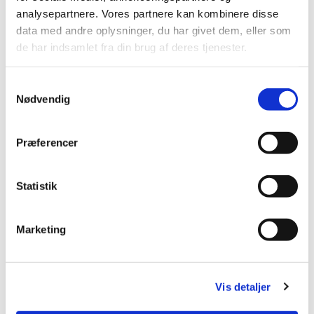
steder, motoriktræning. Kort sagt alt, hvad jeg kan nå at udsætte dem
analysepartnere. Vores partnere kan kombinere disse
for (og som de selvfølgelig ikke tager skade af).
data med andre oplysninger, du har givet dem, eller som
de har indsamlet fra din brug af deres tjenester.
Hvad forventer jeg?
Samtykkevalg
Nødvendig
Ja først og fremmest forventer jeg, at man vil behandle sin nye hund
godt...
Præferencer
Derudover forventer jeg, at man på forhånd har sat sig ind i, hvad
det vil sige at have en korthåret hønsehund (det giver jo lidt sig selv,
hvis man har haft en før). Det er en fantastisk race, men hvis ikke den
Statistik
får opfyldt sine behov for både fysisk og mental aktivering, har den
også potentiale til at blive en rigtig møghund. For så begynder den at
aktivere sig selv... Derfor sælger jeg som udgangspunkt også kun
Marketing
hvalpe til hjem, hvor de skal bruges til jagt eller andet, hvor de får
brugt deres egenskaber.
Når der er lavet en aftale om køb af en hvalp, tager jeg et depositum
Vis detaljer
for hvalpen. Jeg tager depositum for at sikre, at jeg ikke har
reserveret en hvalp, som så ender med alligevel ikke at blive solgt. Det