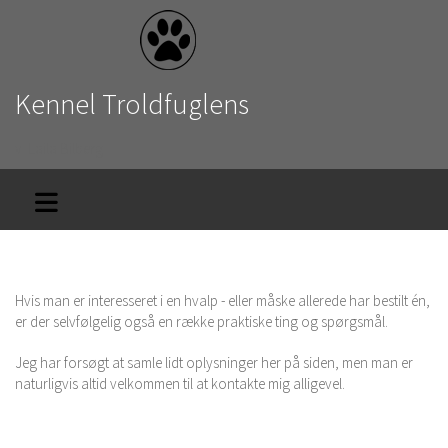
Kennel Troldfuglens
v. Laila Bilberg
Hvis man er interesseret i en hvalp - eller måske allerede har bestilt én,
er der selvfølgelig også en række praktiske ting og spørgsmål.
Jeg har forsøgt at samle lidt oplysninger her på siden, men man er
naturligvis altid velkommen til at kontakte mig alligevel.